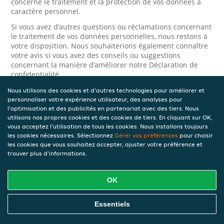
concerne le traitement et la protection de vos données à
caractère personnel.
Si vous avez d’autres questions ou réclamations concernant
le traitement de vos données personnelles, nous restons à
votre disposition. Nous souhaiterions également connaître
votre avis si vous avez des conseils ou suggestions
concernant la manière d’améliorer notre Déclaration de
confidentialité.
Nous utilisons des cookies et d'autres technologies pour améliorer et
Sécurité
personnaliser votre expérience utilisateur, des analyses pour
l'optimisation et des publicités en partenariat avec des tiers. Nous
JET prend la protection des données à caractère personnel
utilisons nos propres cookies et des cookies de tiers. En cliquant sur OK,
très au sérieux. Ainsi, nous prenons les mesures
vous acceptez l'utilisation de tous les cookies. Nous installons toujours
appropriées pour protéger vos données à caractère
les cookies nécessaires. Sélectionnez
Gérer vos préférences
pour choisir
personnel contre l’usage abusif, la perte, l’accès non
les cookies que vous souhaitez accepter, ajuster votre préférence et
autorisé, la divulgation non désirée et la modification non
trouver plus d'informations.
autorisée. Si vous avez des raisons de croire que vos
données à caractère personnel ne sont pas correctement
protégées ou si vous suspectez un usage abusif, veuillez
OK
nous contacter via le
formulaire de confidentialité
.
Essentiels
Comment nous contacter